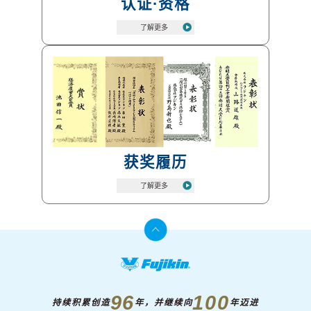
认证·资格
获奖履历
96
100
持续积累创造
年，并继续向
年迈进